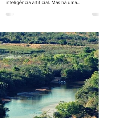
ALEXANDRE MARTINS
2 de out. de 2025
2 min de leitura
O Núcleo da Terra parou de girar;
como isso afeta nossa vida
Quando falamos em tecnologia, muitas vezes
pensamos em circuitos, satélites ou
inteligência artificial. Mas há uma
engrenagem muito mais...