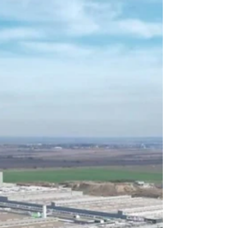
urbana chamado de “Distrito de Mídia”. O
trecho da Rua Marechal Deodoro — entre a
Travessa da Lapa e a praça — foi autorizado
pela prefeitura para assumir o papel de uma
espécie de “Times Square curitibana”. Na
prática, três painéis já estão instalados —
cada