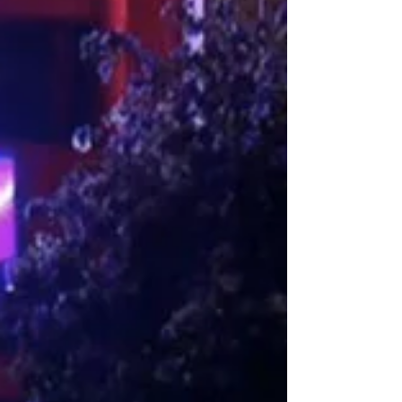
criança haitiana à sua frente entende
imediatamente — é hora do remédio.
Nenhuma palavra foi dita, mas toda a
mensagem foi compreendida. É nessa
tradução silenciosa que mora um dos maiores
avanços tecnológicos e humanos da saúde
pública curitibana. O atendimento a crianças
migrantes — vindas de países como Cub