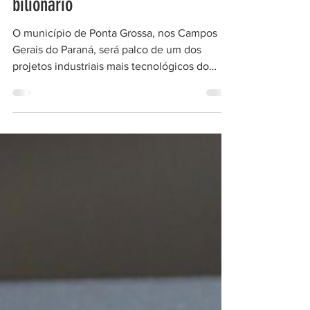
Ponta Grossa se prepara para
receber fábrica de pneus de alta
tecnologia com investimento
bilionário
O município de Ponta Grossa, nos Campos
Gerais do Paraná, será palco de um dos
projetos industriais mais tecnológicos do
Brasil nos próximos anos. Fruto de uma
parceria entre a gigante chinesa Linglong Tire
e a brasileira XBRI Pneus , o investimento de
R$ 6,7 bilhões marca não apenas a expansão
produtiva do setor automotivo, mas também o
avanço da indústria 4.0 no interior
paranaense . A nova fábrica de pneus foi
projetada com base em sistemas de