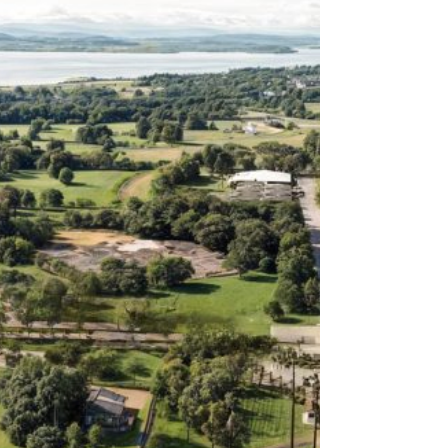
série Xiaomi 15T (com versões 15T e 15T Pro)
reforça...