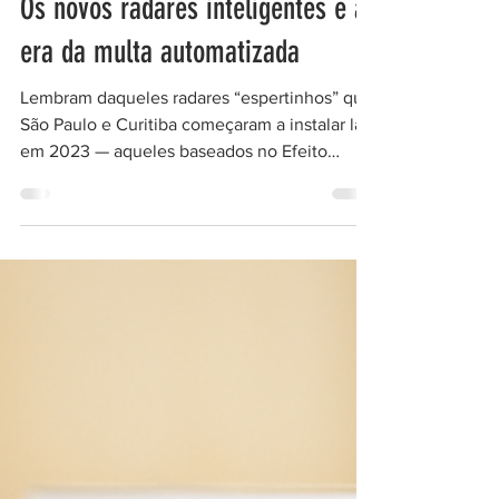
Os novos radares inteligentes e a
era da multa automatizada
Lembram daqueles radares “espertinhos” que
São Paulo e Curitiba começaram a instalar lá
em 2023 — aqueles baseados no Efeito
Doppler , capazes de perceber quando o
motorista pisa no freio antes do radar e pisa
de novo no acelerador logo depois? Pois
bem: eles evoluíram. E agora, ganharam um
upgrade tecnológico que promete tirar o
sono (e o sossego) de muita gente que insiste
em dirigir com o celular na mão. A nova
geração de radares inteligentes vem
equipada com Inteligência