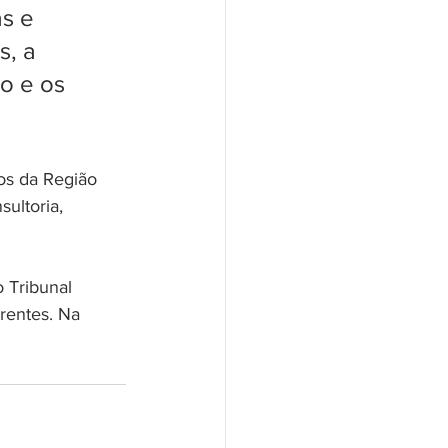
s e 
, a 
o e os 
os da Região 
ultoria, 
 Tribunal 
rentes. Na 