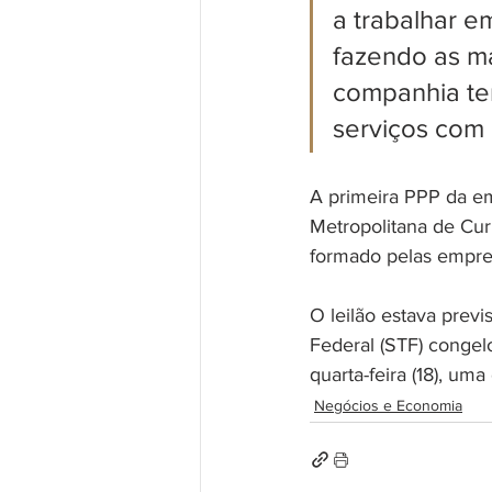
a trabalhar e
fazendo as ma
companhia te
serviços com 
A primeira PPP da em
Metropolitana de Curi
formado pelas empres
O leilão estava prev
Federal (STF) conge
quarta-feira (18), um
Negócios e Economia