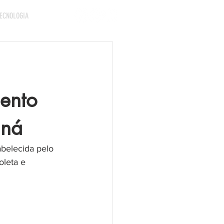
ECNOLOGIA
mento
aná
belecida pelo 
leta e 