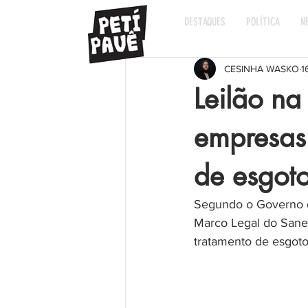
DESTAQUES
POLÍTICA
N
CESINHA WASKO
1
Leilão na
empresas 
de esgot
Segundo o Governo do
Marco Legal do Sane
tratamento de esgoto