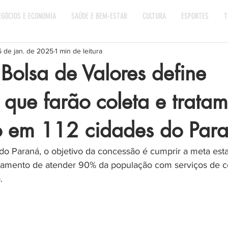
EGÓCIOS E ECONOMIA
SAÚDE E BEM-ESTAR
CULTURA
ESPORTES
T
6 de jan. de 2025
1 min de leitura
 Bolsa de Valores define
que farão coleta e trata
o em 112 cidades do Par
 Paraná, o objetivo da concessão é cumprir a meta esta
amento de atender 90% da população com serviços de co
.