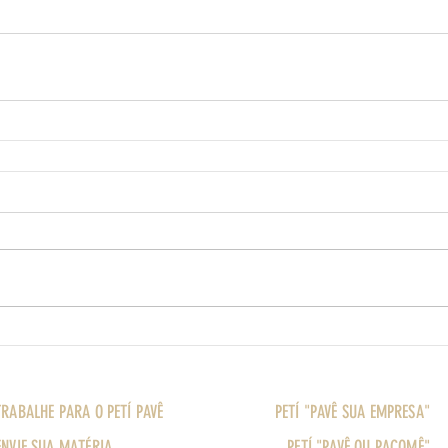
TRABALHE PARA O PETÍ PAVÊ
PETÍ "PAVÊ SUA EMPRESA"
ENVIE SUA MATÉRIA
PETÍ "PAVÊ OU PACOMÊ"