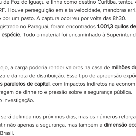
u de Foz do Iguaçu e tinha como destino Curitiba, tentou
 PRF. Houve perseguição em alta velocidade, manobras arri
é por um pasto. A captura ocorreu por volta das 8h30.
egistrado no Paraguai, foram encontrados 
1.001,3 quilos 
m espécie
. Todo o material foi encaminhado à Superintendê
ejo, a carga poderia render valores na casa de 
milhões de
 e da rota de distribuição. Esse tipo de apreensão exp
os paralelos de capital
, com impactos indiretos na economi
avagem de dinheiro e pressão sobre a segurança pública.
 investigação. 
será definida nos próximos dias, mas os números reforç
utir não apenas a segurança, mas também a 
dimensão ec
Brasil.