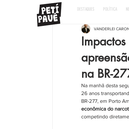
DESTAQUES
POLÍTICA
N
VANDERLEI CARO
Impactos 
apreensã
na BR-27
Na manhã desta segund
26 anos transportand
BR-277, em Porto Ama
econômica do narcot
competindo diretame