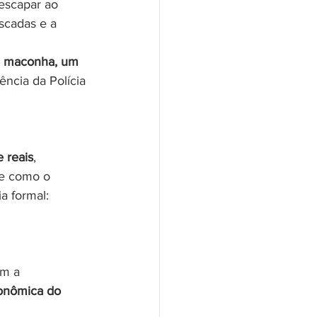
 escapar ao 
scadas e a 
de maconha, um 
ncia da Polícia 
 reais
, 
õe como o 
a formal: 
am a 
onômica do 