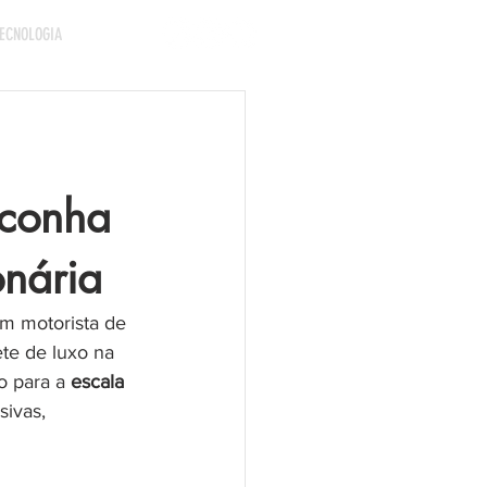
ECNOLOGIA
aconha
nária
um motorista de 
e de luxo na 
 para a 
escala 
ivas, 