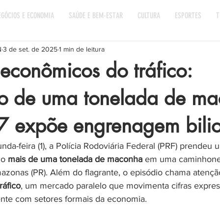
EGÓCIOS E ECONOMIA
SAÚDE E BEM-ESTAR
CULTURA
ESPORTES
T
N
3 de set. de 2025
1 min de leitura
econômicos do tráfico:
o de uma tonelada de m
7 expõe engrenagem bilio
a-feira (1), a Polícia Rodoviária Federal (PRF) prendeu 
o 
mais de uma tonelada de maconha
 em uma caminhonet
zonas (PR). Além do flagrante, o episódio chama atenção
ráfico
, um mercado paralelo que movimenta cifras express
nte com setores formais da economia.