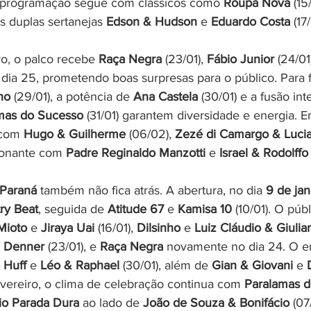
 A programação segue com clássicos como 
Roupa Nova
 (15
as duplas sertanejas 
Edson & Hudson
 e 
Eduardo Costa
 (17/
ro, o palco recebe 
Raça Negra
 (23/01), 
Fábio Junior
 (24/01
 dia 25, prometendo boas surpresas para o público. Para 
ho
 (29/01), a potência de 
Ana Castela
 (30/01) e a fusão in
mas do Sucesso
 (31/01) garantem diversidade e energia. E
com 
Hugo & Guilherme
 (06/02), 
Zezé di Camargo & Luci
onante com 
Padre Reginaldo Manzotti
 e 
Israel & Rodolffo
 Paraná
 também não fica atrás. A abertura, no dia 
9 de jan
ry Beat
, seguida de 
Atitude 67
 e 
Kamisa 10
 (10/01). O púb
Mioto
 e 
Jiraya Uai
 (16/01), 
Dilsinho
 e 
Luiz Cláudio & Giulia
 Denner
 (23/01), e 
Raça Negra
 novamente no dia 24. O e
 Huff
 e 
Léo & Raphael
 (30/01), além de 
Gian & Giovani
 e 
fevereiro, o clima de celebração continua com 
Paralamas d
io Parada Dura
 ao lado de 
João de Souza & Bonifácio
 (07