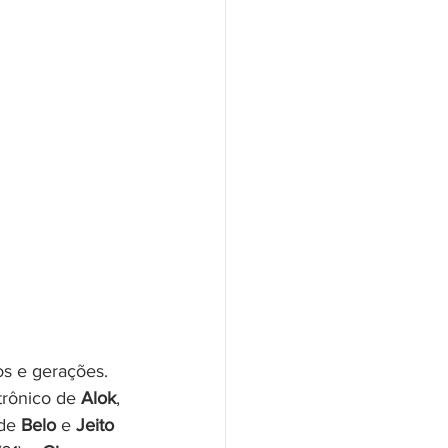
os e gerações. 
trônico de 
Alok
, 
de 
Belo
 e 
Jeito 