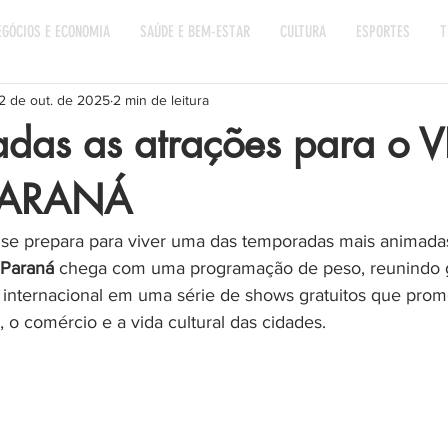
EGÓCIOS E ECONOMIA
SAÚDE E BEM-ESTAR
CULTURA
ESPORTES
T
2 de out. de 2025
2 min de leitura
adas as atrações para o
PARANÁ
 se prepara para viver uma das temporadas mais animadas
 Paraná
 chega com uma programação de peso, reunindo
 internacional em uma série de shows gratuitos que pro
 o comércio e a vida cultural das cidades.