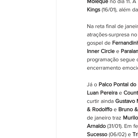
Moleque
 no dia 11.
Kings
 (16/01), além d
Na reta final de janei
atrações-surpresa no
gospel de 
Fernandin
Inner Circle
 e 
Parala
programação segue 
encerramento emoci
Já o 
Palco Pontal do
Luan Pereira
 e 
Count
curtir ainda 
Gustavo 
& Rodolffo
 e 
Bruno &
de janeiro traz 
Murilo
Arnaldo
 (31/01). Em 
Sucesso
 (06/02) e 
Tr