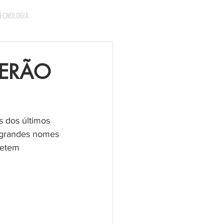
ECNOLOGIA
 VERÃO
 dos últimos 
 grandes nomes 
metem 