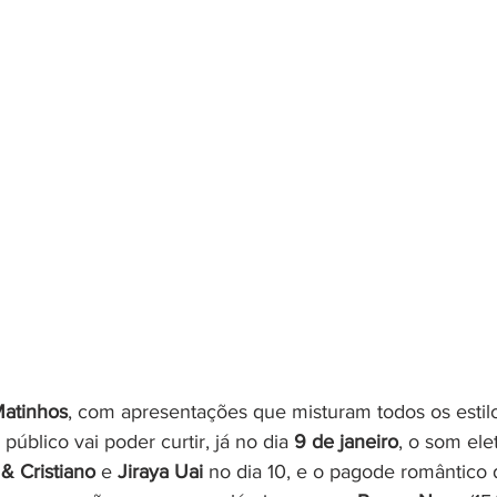
atinhos
, com apresentações que misturam todos os estil
o público vai poder curtir, já no dia 
9 de janeiro
, o som ele
& Cristiano
 e 
Jiraya Uai
 no dia 10, e o pagode romântico 