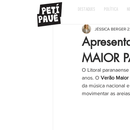
DESTAQUES
POLÍTICA
N
JÉSSICA BERGER
2
Apresent
MAIOR 
O Litoral paranaense
anos. O 
Verão Maior
da música nacional e
movimentar as areias,