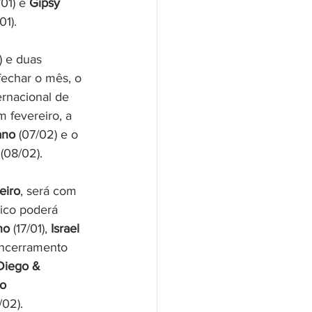
/01) e 
Gipsy 
01).
) e duas 
fechar o mês, o 
ternacional de 
m fevereiro, a 
ano
 (07/02) e o 
 (08/02).
eiro
, será com 
lico poderá 
no
 (17/01), 
Israel 
ncerramento 
Diego & 
o 
/02).